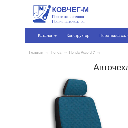
КОВЧЕГ-М
Перетяжка салона
Пошив авточехлов
Каталог
Конструктор
Перетяжка сал
Главная
→
Honda
→
Honda Accord 7
→
Авточехл
1