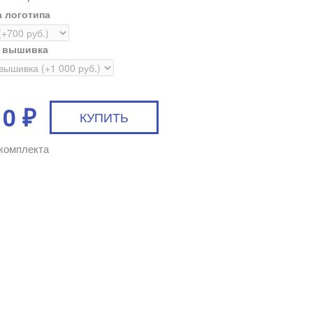
 логотипа
я вышивка
10
₽
комплекта