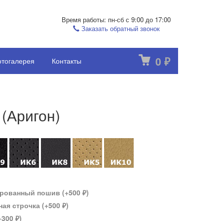
Время работы: пн-сб с 9:00 до 17:00
Заказать обратный звонок
0
тогалерея
Контакты
₽
 (Аригон)
рованный пошив (+
500
)
₽
ая строчка (+
500
)
₽
+
300
)
₽