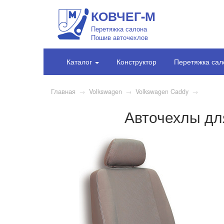
КОВЧЕГ-М
Перетяжка салона
Пошив авточехлов
Каталог
Конструктор
Перетяжка сал
Главная
→
Volkswagen
→
Volkswagen Caddy
→
Авточехлы дл
1