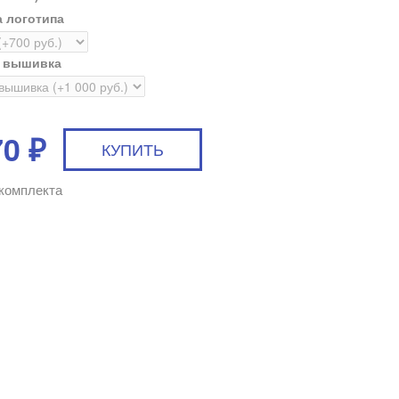
 логотипа
я вышивка
70
₽
комплекта