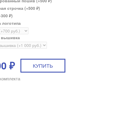
рованный пошив (+
500
)
₽
ая строчка (+
500
)
₽
+
300
)
₽
 логотипа
я вышивка
00
₽
комплекта