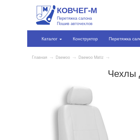
КОВЧЕГ-М
Перетяжка салона
Пошив авточехлов
Каталог
Конструктор
Перетяжка сал
Главная
→
Daewoo
→
Daewoo Matiz
→
Чехлы 
1