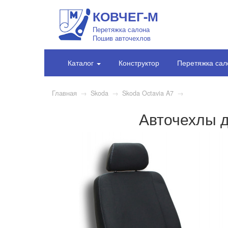
КОВЧЕГ-М
Перетяжка салона
Пошив авточехлов
Каталог
Конструктор
Перетяжка сал
Главная
→
Skoda
→
Skoda Octavia A7
→
Авточехлы д
1