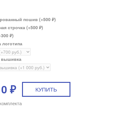
рованный пошив (+
500
)
₽
ая строчка (+
500
)
₽
+
300
)
₽
 логотипа
я вышивка
10
₽
комплекта